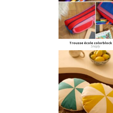
Trousse école colorblock 
Snaply