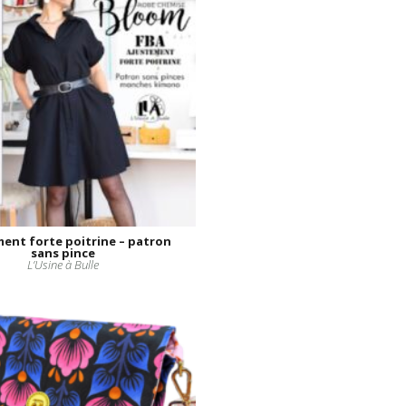
ent forte poitrine – patron
sans pince
L’Usine à Bulle