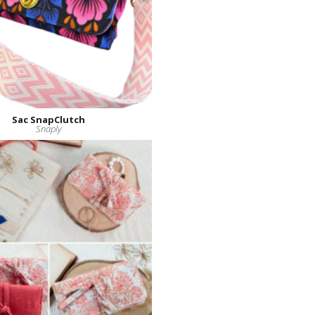
Sac SnapClutch
Snaply