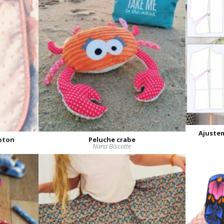
Ajustem
oton
Peluche crabe
Nana Biscotte