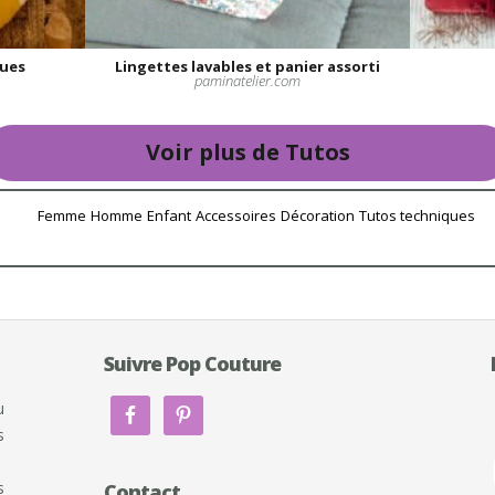
ques
Lingettes lavables et panier assorti
paminatelier.com
Voir plus de Tutos
Femme
Homme
Enfant
Accessoires
Décoration
Tutos techniques
Suivre Pop Couture
u
s
s
Contact