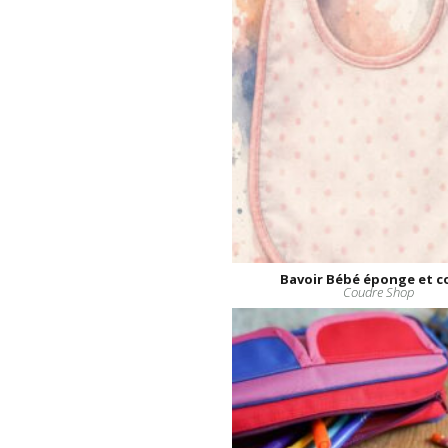
Bavoir Bébé éponge et c
Coudre Shop