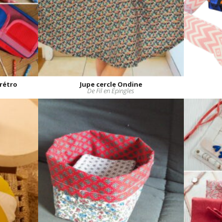
rétro
Jupe cercle Ondine
De Fil en Épingles