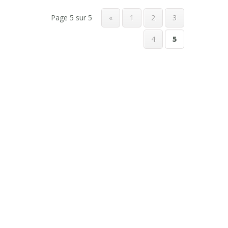
Page 5 sur 5
«
1
2
3
4
5