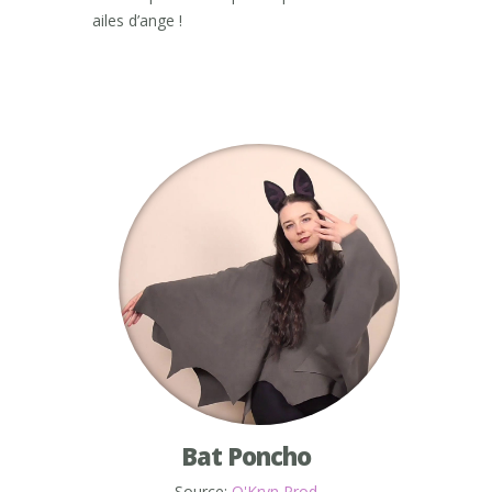
ailes d’ange !
Bat Poncho
Source:
O'Kryn Prod