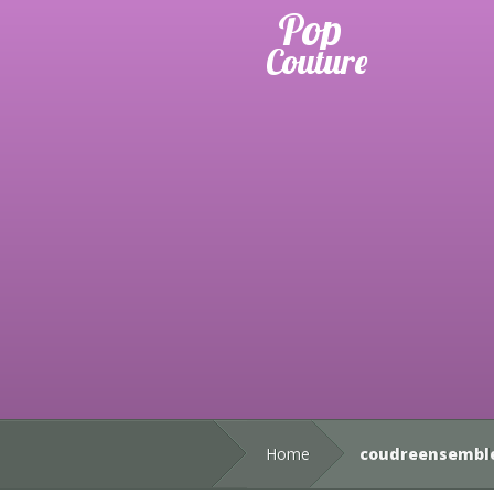
Home
coudreensembl