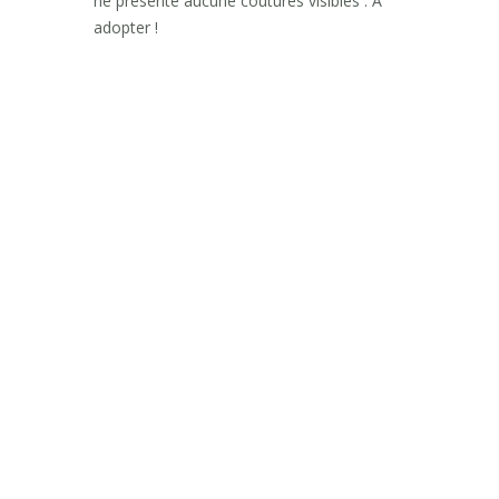
ne présente aucune coutures visibles . A
adopter !