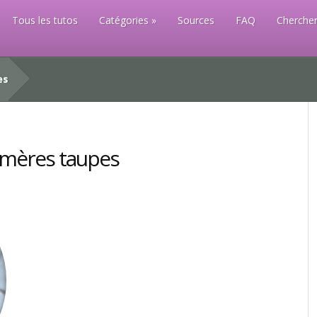
Tous les tutos
Catégories
Sources
FAQ
Chercher
es
s mères taupes