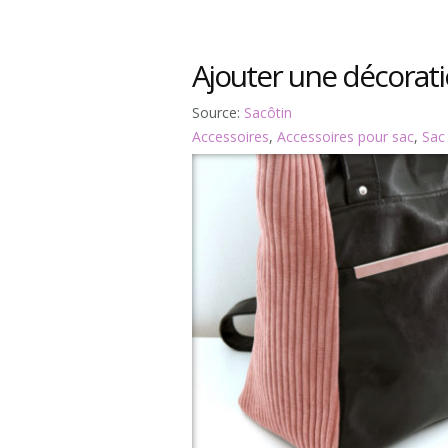
Ajouter une décorati
Source:
Sacôtin
Accessoires
,
Accessoires pour sac
,
Sac