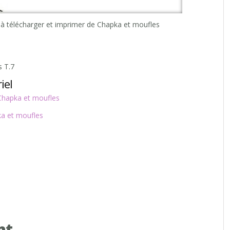
à télécharger et imprimer de Chapka et moufles
s T.7
iel
 Chapka et moufles
ka et moufles
nt