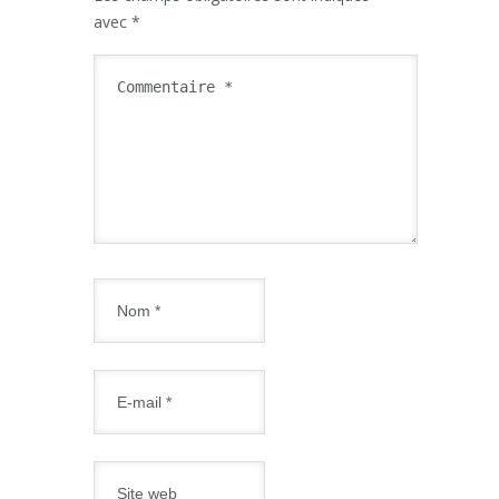
avec
*