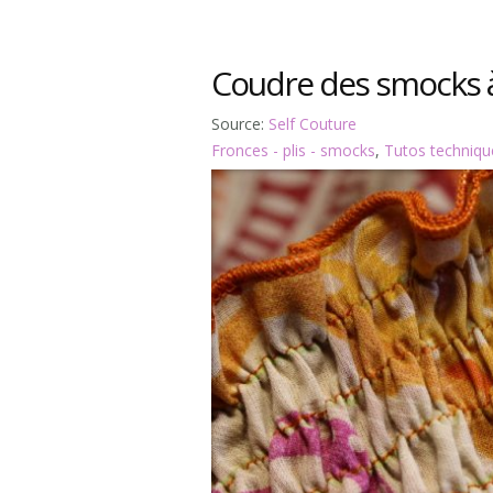
Coudre des smocks à
Source:
Self Couture
Fronces - plis - smocks
,
Tutos techniqu