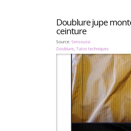
Doublure jupe mont
ceinture
Source:
Sensoussi
Doublure
,
Tutos techniques