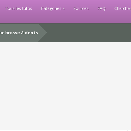
Tous les tutos
Catégories
Sources
FAQ
Chercher
r brosse à dents