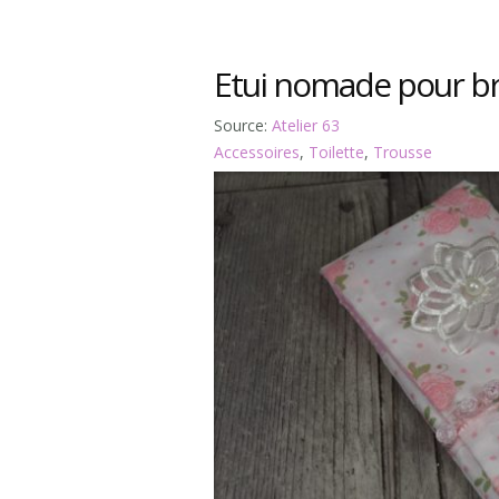
Etui nomade pour br
Source:
Atelier 63
Accessoires
,
Toilette
,
Trousse