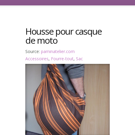
Housse pour casque
de moto
Source:
paminatelier.com
Accessoires
,
Fourre-tout
,
Sac