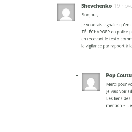
Shevchenko
19 nov
Bonjour,
Je voudrais signaler qu’en 
TÉLÉCHARGER en police plus
en recevant le texto comme
la vigilance par rapport à la
Pop Coutu
Merci pour v
Je vais voir s
Les liens des
mention « Lien