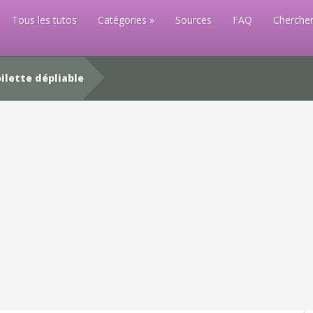
Tous les tutos
Catégories
Sources
FAQ
Chercher
ilette dépliable