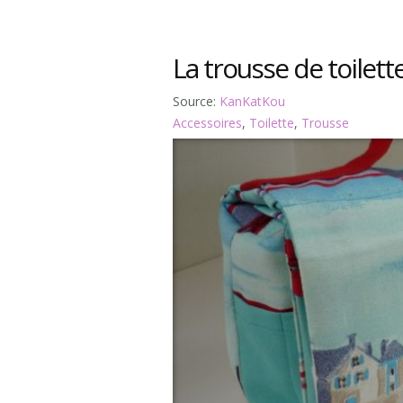
La trousse de toilett
Source:
KanKatKou
Accessoires
,
Toilette
,
Trousse