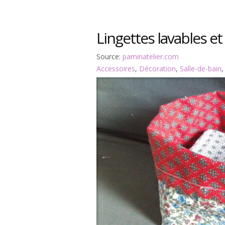
Lingettes lavables et
Source:
paminatelier.com
Accessoires
,
Décoration
,
Salle-de-bain