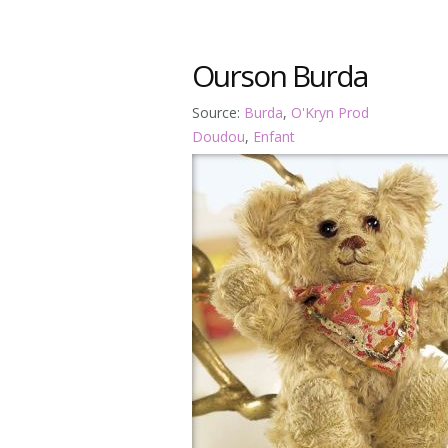
Ourson Burda
Source:
Burda
,
O'Kryn Prod
Doudou
,
Enfant