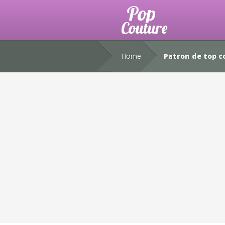
Home
Patron de top co