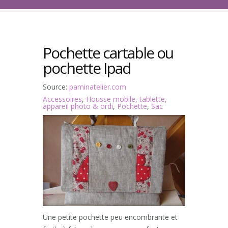
Pochette cartable ou
pochette Ipad
Source:
paminatelier.com
Accessoires
,
Housse mobile, tablette,
appareil photo & ordi
,
Pochette
,
Sac
Une petite pochette peu encombrante et