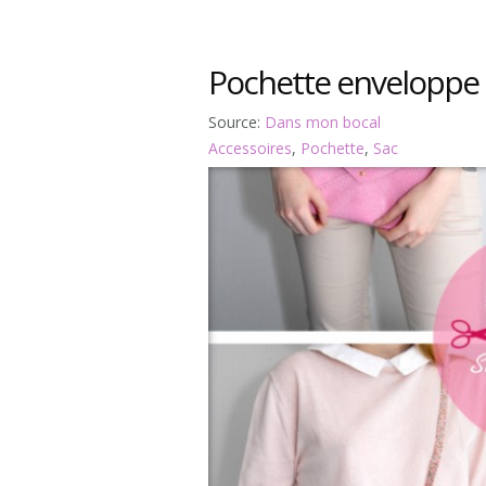
Pochette enveloppe 
Source:
Dans mon bocal
Accessoires
,
Pochette
,
Sac