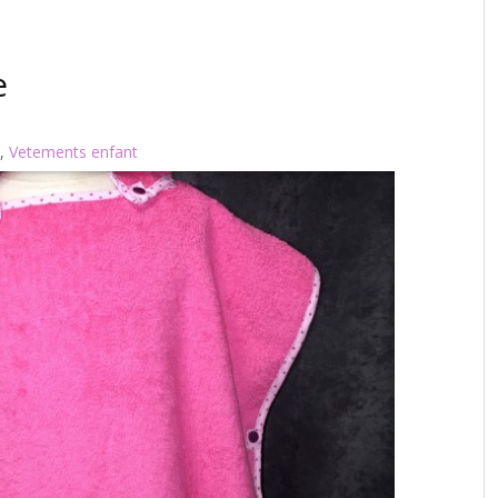
e
,
Vetements enfant