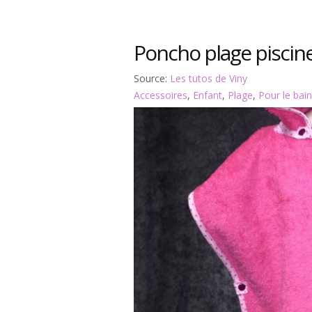
Poncho plage piscin
Source:
Les tutos de Viny
Accessoires
,
Enfant
,
Plage
,
Pour le bain