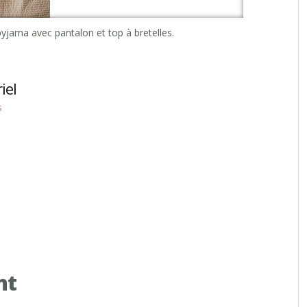
yjama avec pantalon et top à bretelles.
iel
s
nt