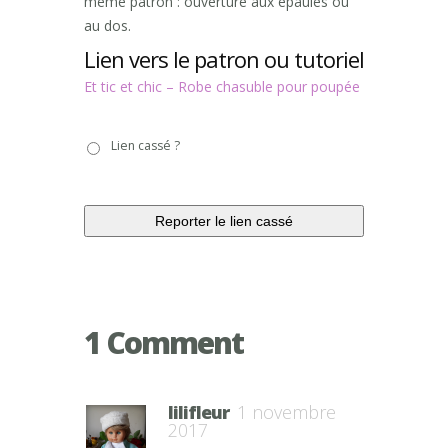
même patron : ouverture aux épaules ou
au dos.
Lien vers le patron ou tutoriel
Et tic et chic – Robe chasuble pour poupée
Lien
Lien cassé ?
cassé
?
1 Comment
lilifleur
1 novembre
2017