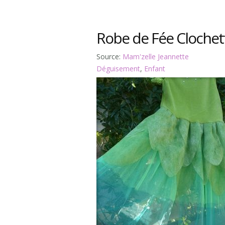
Robe de Fée Clochet
Source:
Mam'zelle Jeannette
Déguisement
,
Enfant