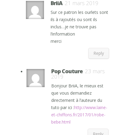
BriiA
21 mars 2019
Sur ce patron les ourlets sont
ils à rajoutés ou sont ils
inclus…je ne trouve pas
l’information
merci
Reply
Pop Couture
23 mars
2019
Bonjour BriiA, le mieux est
que vous demandiez
directement à l’auteure du
tuto par ici :
http://www.laine-
et-chiffons.fr/2017/01/robe-
bebe.html
Reply