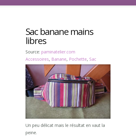
Sac banane mains
libres
Source:
paminatelier.com
Accessoires
,
Banane
,
Pochette
,
Sac
Un peu délicat mais le résultat en vaut la
peine.