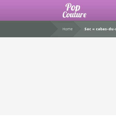
Home
Sac « cabas-du