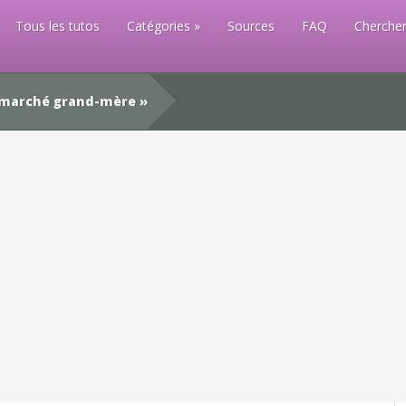
Tous les tutos
Catégories
Sources
FAQ
Chercher
-marché grand-mère »