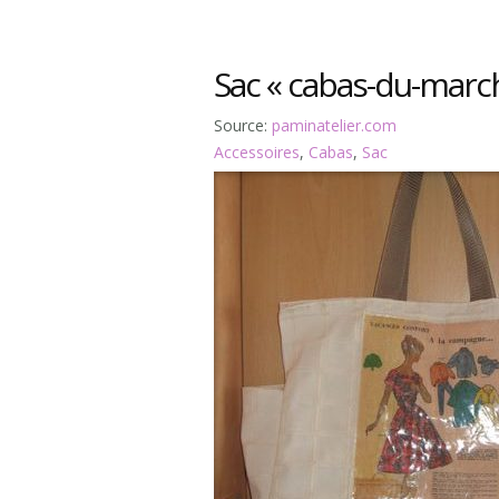
Sac « cabas-du-marc
Source:
paminatelier.com
Accessoires
,
Cabas
,
Sac