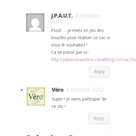
J.P.A.U.T.
4 octobre
2012
Pssst … je mets en jeu des
boucles pour réaliser ce sac si
vous le souhaitez !
Ca se passe par ici :
http://jaipenseauntruc.canalblog.com/arch
Reply
Véro
4 octobre 2012
Super ! Je viens participer de
ce clic !
Reply