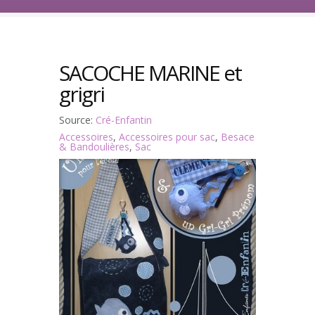
SACOCHE MARINE et
grigri
Source:
Cré-Enfantin
Accessoires
,
Accessoires pour sac
,
Besace
& Bandoulières
,
Sac