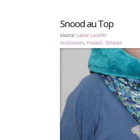
Snood au Top
Source:
Laisse Luciefer
Accessoires
,
Foulard - Echarpe