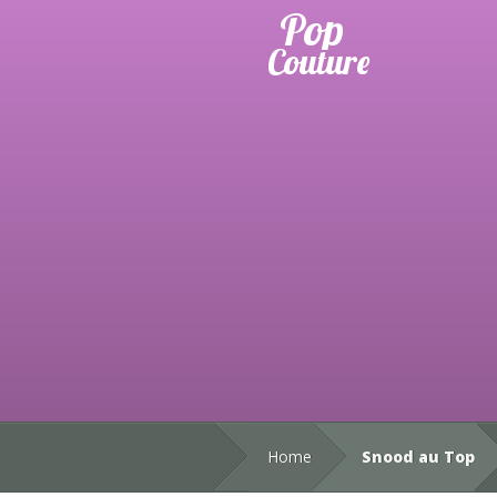
Home
Snood au Top