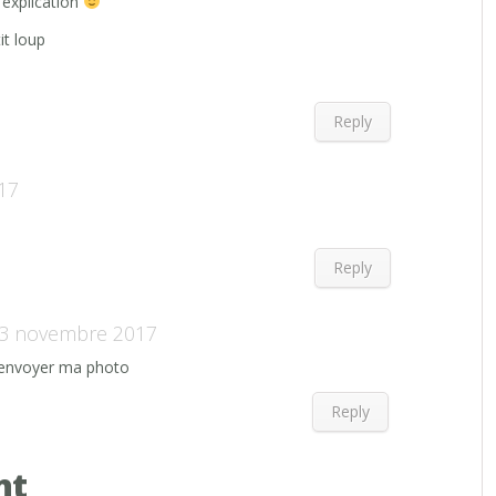
 explication
it loup
Reply
17
Reply
3 novembre 2017
à envoyer ma photo
Reply
nt