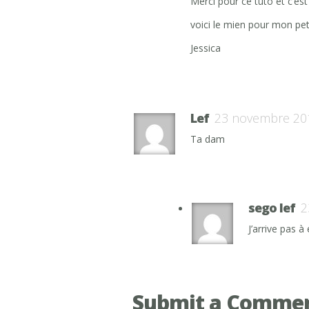
Merci pour ce tuto et c’est
voici le mien pour mon pet
Jessica
Lef
23 novembre 20
Ta dam
sego lef
2
J’arrive pas 
Submit a Comme