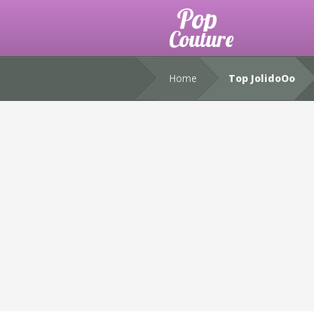
Home
Top JolidoOo