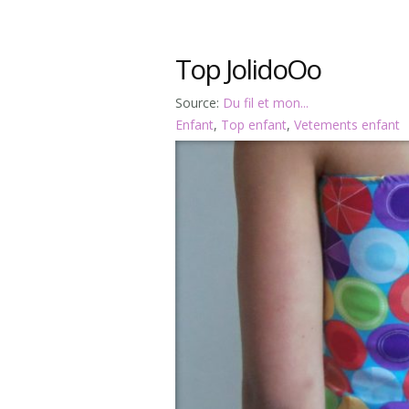
Top JolidoOo
Source:
Du fil et mon...
Enfant
,
Top enfant
,
Vetements enfant