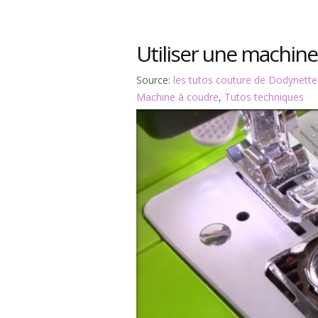
Utiliser une machine
Source:
les tutos couture de Dodynette
Machine à coudre
,
Tutos techniques