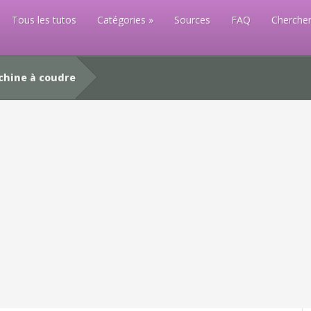
Tous les tutos
Catégories
Sources
FAQ
Chercher
chine à coudre