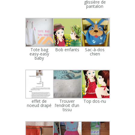
glissière de
pantalon
Tote bag
Bob enfants
Sac-à-dos
easy-easy
chien
baby
effet de
Trouver
Top dos-nu
noeud drapé
l’endroit d’un
tissu