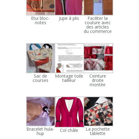
Etui bloc-
Jupe à plis
Faciliter la
notes
couture avec
des articles
du commerce
Sac de
Montage toile
Ceinture
courses
tailleur
droite
montée
Bracelet hula-
La pochette
Col châle
hup
tablette