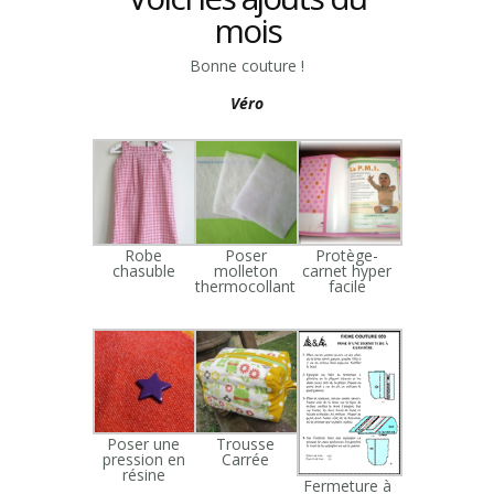
mois
Bonne couture !
Véro
Robe
Poser
Protège-
chasuble
molleton
carnet hyper
thermocollant
facile
Poser une
Trousse
pression en
Carrée
résine
Fermeture à