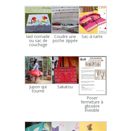
laid nomade
Coudre une
Sac-à-tarte
ou sac de
poche zippée
couchage
Jupon qui
Sakatou
tourne
Poser
fermeture à
glissière
invisible