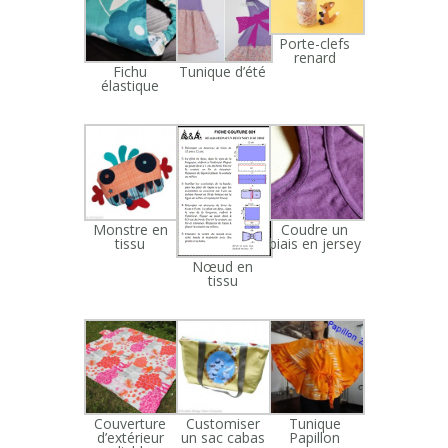
Porte-clefs
renard
Fichu
Tunique d’été
élastique
Monstre en
Coudre un
tissu
biais en jersey
Nœud en
tissu
Couverture
Customiser
Tunique
d’extérieur
un sac cabas
Papillon