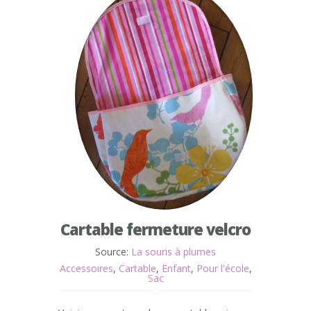
Cartable fermeture velcro
Source:
La souris à plumes
Accessoires
,
Cartable
,
Enfant
,
Pour l'école
,
Sac