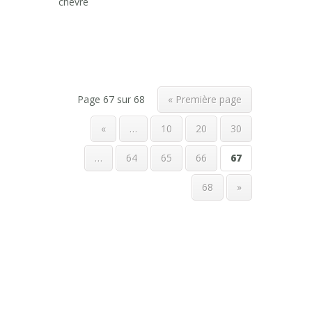
chèvre
Page 67 sur 68
« Première page
«
…
10
20
30
…
64
65
66
67
68
»