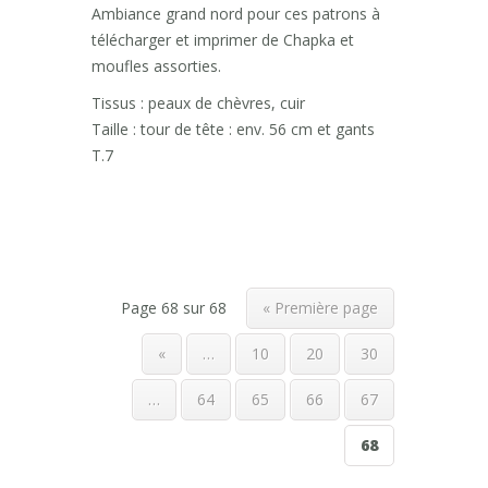
Ambiance grand nord pour ces patrons à
télécharger et imprimer de Chapka et
moufles assorties.
Tissus : peaux de chèvres, cuir
Taille : tour de tête : env. 56 cm et gants
T.7
Page 68 sur 68
« Première page
«
…
10
20
30
…
64
65
66
67
68