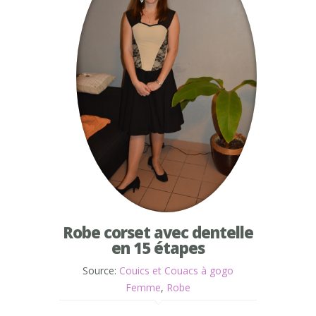
Robe corset avec dentelle
en 15 étapes
Source:
Couics et Couacs à gogo
Femme
,
Robe