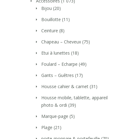
Accessoires
(1 073)
Bijou
(20)
Bouillotte
(11)
Ceinture
(8)
Chapeau – Cheveux
(75)
Etui à lunettes
(18)
Foulard – Echarpe
(49)
Gants – Guêtres
(17)
Housse cahier & carnet
(31)
Housse mobile, tablette, appareil
photo & ordi
(39)
Marque-page
(5)
Plage
(21)
porte-monnaie & portefeuille
(70)