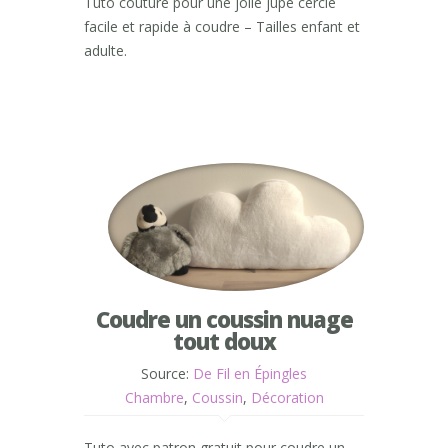
Tuto couture pour une jolie jupe cercle
facile et rapide à coudre – Tailles enfant et
adulte.
Coudre un coussin nuage
tout doux
Source:
De Fil en Épingles
Chambre
,
Coussin
,
Décoration
Tuto avec patron gratuit pour coudre un