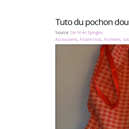
Tuto du pochon dou
Source:
De Fil en Épingles
Accessoires
,
Fourre-tout
,
Pochette
,
Sa