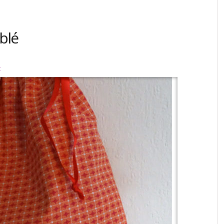
blé
c