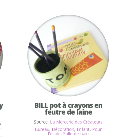
y
BILL pot à crayons en
feutre de laine
Source:
La Mercerie des Créateurs
,
,
Bureau
,
Décoration
,
Enfant
,
Pour
l'école
,
Salle-de-bain