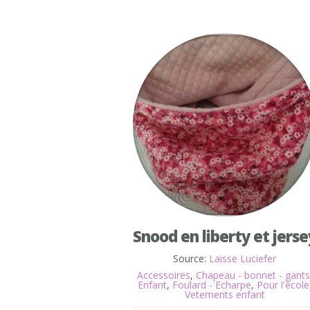
Snood en liberty et jerse
Source:
Laisse Luciefer
Accessoires
,
Chapeau - bonnet - gants
Enfant
,
Foulard - Echarpe
,
Pour l'école
Vetements enfant