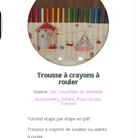
Trousse à crayons à
rouler
Source:
Les Cousettes de Mathilde
Accessoires
,
Enfant
,
Pour l'école
,
Trousse
Tutoriel etape par etape en pdf.
Trousse à crayons de couleur ou autres
à rouler.