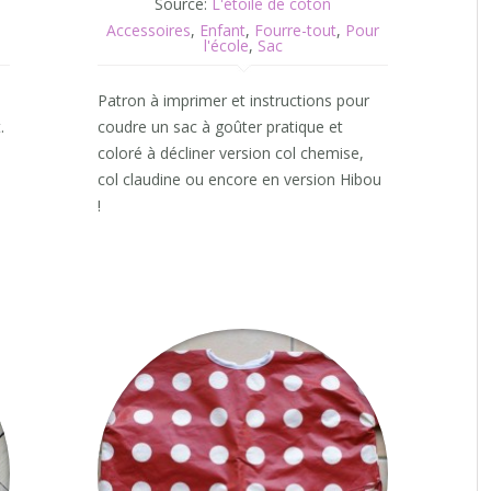
Source:
L'étoile de coton
Accessoires
,
Enfant
,
Fourre-tout
,
Pour
l'école
,
Sac
à
Patron à imprimer et instructions pour
.
coudre un sac à goûter pratique et
coloré à décliner version col chemise,
col claudine ou encore en version Hibou
!