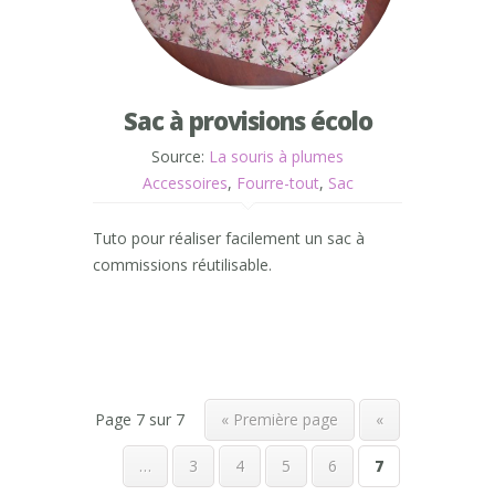
Sac à provisions écolo
Source:
La souris à plumes
Accessoires
,
Fourre-tout
,
Sac
Tuto pour réaliser facilement un sac à
commissions réutilisable.
Page 7 sur 7
« Première page
«
…
3
4
5
6
7